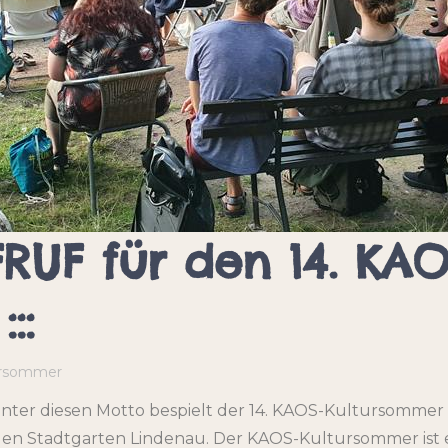
FRUF für den 14. KAO
::
ursommer
nter diesen Motto bespielt der 14. KAOS-Kultursommer v
nden Stadtgarten Lindenau. Der KAOS-Kultursommer ist 