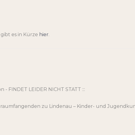
ibt es in Kürze
hier
.
ion - FINDET LEIDER NICHT STATT :::
e Traumfangenden zu Lindenau – Kinder- und Jugendkun