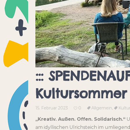
::: SPENDENAU
Kultursommer :
15. Februar 2023
0
Allgemein
,
Kult
„Kreativ. Außen. Offen. Solidarisch.“
U
am idyllischen Ulrichsteich im umliege