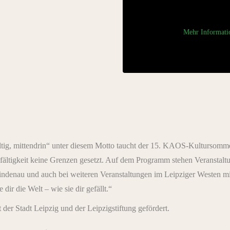
Mehr Informati
tig, mittendrin“ unter diesem Motto taucht der 15. KAOS-Kultursomme
elfältigkeit keine Grenzen gesetzt. Auf dem Programm stehen Veranstal
indenau und auch bei weiteren Veranstaltungen im Leipziger Westen m
ir die Welt – wie sie dir gefällt.“
 Stadt Leipzig und der Leipzigstiftung gefördert.