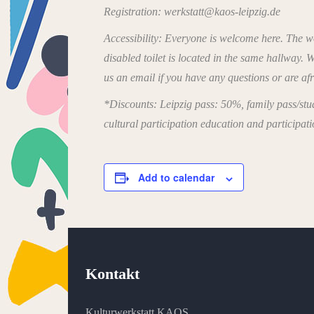
Registration: werkstatt@kaos-leipzig.de
Accessibility: Everyone is welcome here. The wor
disabled toilet is located in the same hallway
us an email if you have any questions or are afr
*Discounts: Leipzig pass: 50%, family pass/stud
cultural participation education and participat
Add to calendar
Kontakt
Kulturwerkstatt KAOS