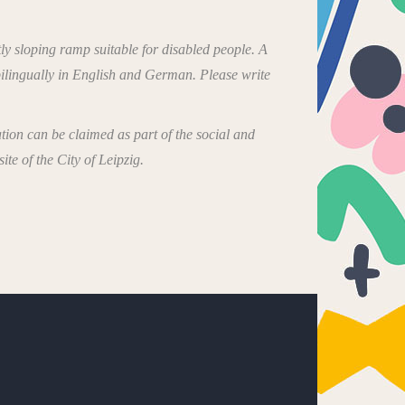
tly sloping ramp suitable for disabled people. A
bilingually in English and German. Please write
tion can be claimed as part of the social and
te of the City of Leipzig.