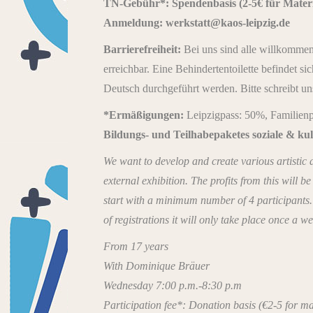
TN-Gebühr*: Spendenbasis (2-5€ für Materi
Anmeldung: werkstatt@kaos-leipzig.de
Barrierefreiheit:
Bei uns sind alle willkommen.
erreichbar. Eine Behindertentoilette befindet s
Deutsch durchgeführt werden. Bitte schreibt un
*Ermäßigungen:
Leipzigpass: 50%, Familienp
Bildungs- und Teilhabepaketes soziale & kul
We want to develop and create various artistic 
external exhibition. The profits from this will 
start with a minimum number of 4 participants. 
of registrations it will only take place once a we
From 17 years
With Dominique Bräuer
Wednesday 7:00 p.m.-8:30 p.m
Participation fee*: Donation basis (€2-5 for mat