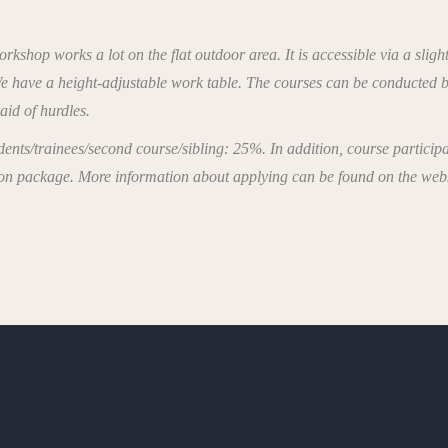
kshop works a lot on the flat outdoor area. It is accessible via a sligh
. We have a height-adjustable work table. The courses can be conducted 
aid of hurdles.
ents/trainees/second course/sibling: 25%. In addition, course participa
ion package. More information about applying can be found on the websi