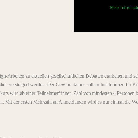
Mehr Informati
gn-Arbeiten zu aktuellen gesellschaftlichen Debatten erarbeiten und sch
ßlich versteigert werden. Der Gewinn daraus soll an Institutionen für 
urs wird ab einer Teilnehmer*innen-Zahl von mindesten 4 Personen be
. Mit der ersten Mehrzahl an Anmeldungen wird es nur einmal die Woc