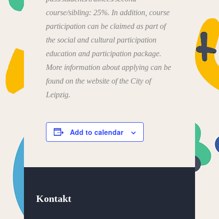
course/sibling: 25%. In addition, course
participation can be claimed as part of
the social and cultural participation
education and participation package.
More information about applying can be
found on the website of the City of
Leipzig.
Add to calendar
Kontakt