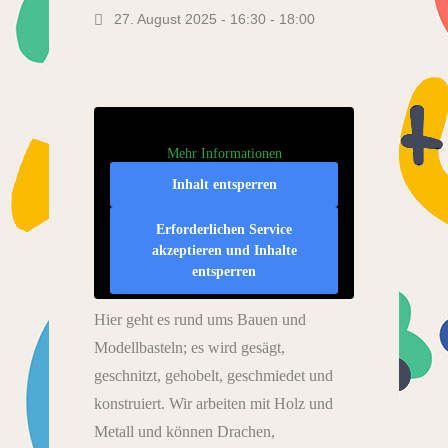
27. August 2025 - 16:30
-
18:00
Mehr Informationen
Inhalt entsperren
Erforderlichen Service
akzeptieren und Inhalte
entsperren
Hier geht es rund ums Bauen und
Modellbasteln; es wird gesägt,
geschnitzt, gehobelt, geschmiedet und
konstruiert. Wir arbeiten mit Holz und
Metall und können Drachen,