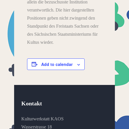
allein die bezuschusste Institution
verantwortlich. Die hier dargestellten
Positionen geben nicht zwingend den
Standpunkt des Freistaats Sachsen oder
des Sächsischen Staatsministeriums für
Kultus wieder.
Add to calendar
Kontakt
Kulturwerkstatt KAOS
Wasserstrasse 18