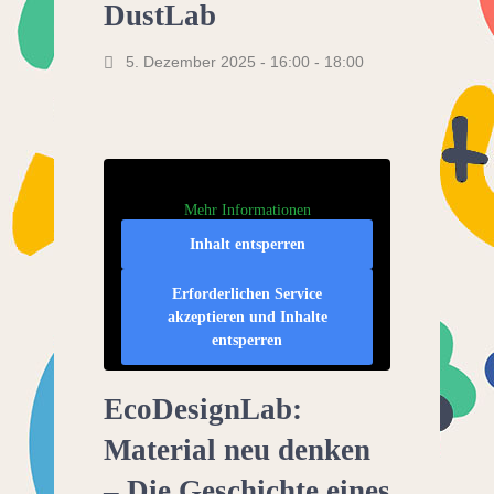
DustLab
5. Dezember 2025 - 16:00
-
18:00
Mehr Informationen
Inhalt entsperren
Erforderlichen Service
akzeptieren und Inhalte
entsperren
EcoDesignLab:
Material neu denken
– Die Geschichte eines