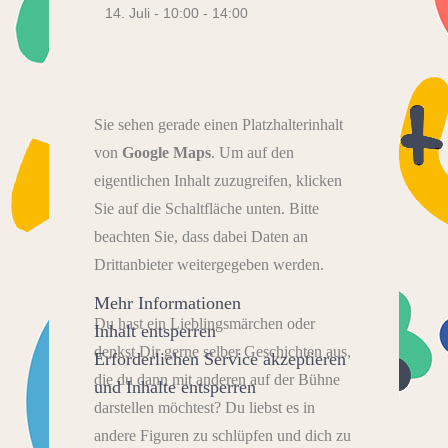
14. Juli - 10:00
-
14:00
Sie sehen gerade einen Platzhalterinhalt
von
Google Maps
. Um auf den
eigentlichen Inhalt zuzugreifen, klicken
Sie auf die Schaltfläche unten. Bitte
beachten Sie, dass dabei Daten an
Drittanbieter weitergegeben werden.
Mehr Informationen
Du hast ein Lieblingsmärchen oder
Inhalt entsperren
denkst Dir gerne selber Geschichten aus,
Erforderlichen Service akzeptieren
die du dann mit anderen auf der Bühne
und Inhalte entsperren
darstellen möchtest? Du liebst es in
andere Figuren zu schlüpfen und dich zu