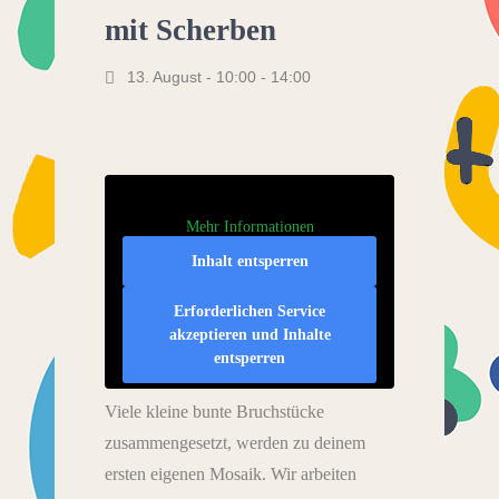
mit Scherben
13. August - 10:00
-
14:00
Mehr Informationen
Inhalt entsperren
Erforderlichen Service
akzeptieren und Inhalte
entsperren
Viele kleine bunte Bruchstücke
zusammengesetzt, werden zu deinem
ersten eigenen Mosaik. Wir arbeiten