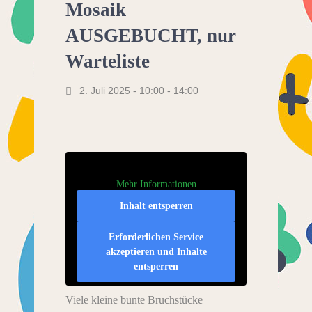
Mosaik
AUSGEBUCHT, nur
Warteliste
2. Juli 2025 - 10:00
-
14:00
Mehr Informationen
Inhalt entsperren
Erforderlichen Service
akzeptieren und Inhalte
entsperren
Viele kleine bunte Bruchstücke