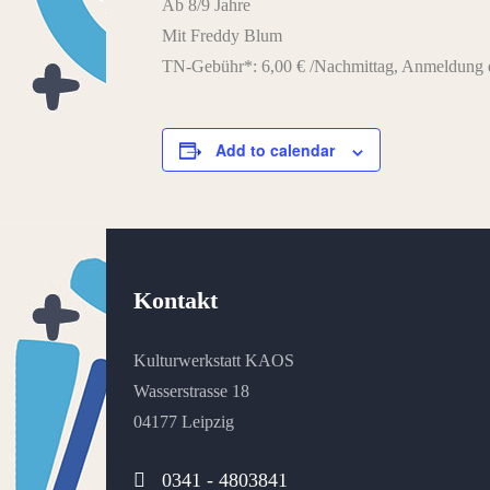
Ab 8/9 Jahre
Mit Freddy Blum
TN-Gebühr*: 6,00 € /Nachmittag, Anmeldung e
Add to calendar
Kontakt
Kulturwerkstatt KAOS
Wasserstrasse 18
04177 Leipzig
0341 - 4803841