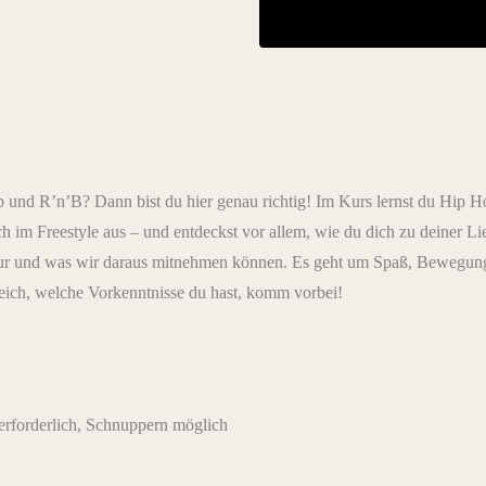
p und R’n’B? Dann bist du hier genau richtig! Im Kurs lernst du Hip H
ich im Freestyle aus – und entdeckst vor allem, wie du dich zu deiner
tur und was wir daraus mitnehmen können. Es geht um Spaß, Bewegung
ich, welche Vorkenntnisse du hast, komm vorbei!
rforderlich, Schnuppern möglich