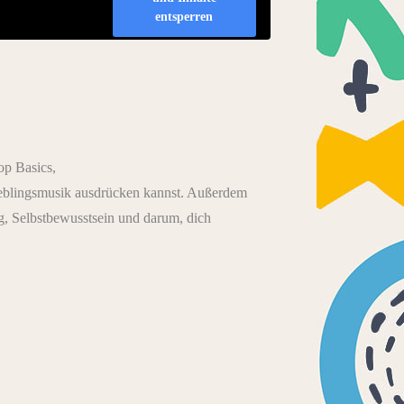
entsperren
op Basics,
 Lieblingsmusik ausdrücken kannst. Außerdem
, Selbstbewusstsein und darum, dich