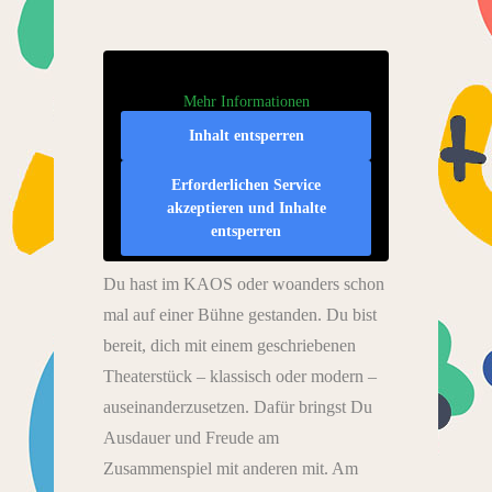
Mehr Informationen
Inhalt entsperren
Erforderlichen Service
akzeptieren und Inhalte
entsperren
Du hast im KAOS oder woanders schon
mal auf einer Bühne gestanden. Du bist
bereit, dich mit einem geschriebenen
Theaterstück – klassisch oder modern –
auseinanderzusetzen. Dafür bringst Du
Ausdauer und Freude am
Zusammenspiel mit anderen mit. Am