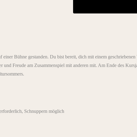
iner Bühne gestanden. Du bist bereit, dich mit einem geschriebenen 
er und Freude am Zusammenspiel mit anderen mit. Am Ende des Kursja
ltursommers.
rforderlich, Schnuppern möglich