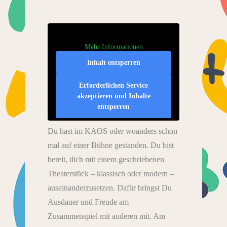
Mehr Informationen
Inhalt entsperren
Erforderlichen Service
akzeptieren und Inhalte
entsperren
Du hast im KAOS oder woanders schon
mal auf einer Bühne gestanden. Du bist
bereit, dich mit einem geschriebenen
Theaterstück – klassisch oder modern –
auseinanderzusetzen. Dafür bringst Du
Ausdauer und Freude am
Zusammenspiel mit anderen mit. Am