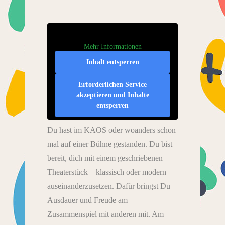
Mehr Informationen
Inhalt entsperren
Erforderlichen Service
akzeptieren und Inhalte
entsperren
Du hast im KAOS oder woanders schon
mal auf einer Bühne gestanden. Du bist
bereit, dich mit einem geschriebenen
Theaterstück – klassisch oder modern –
auseinanderzusetzen. Dafür bringst Du
Ausdauer und Freude am
Zusammenspiel mit anderen mit. Am