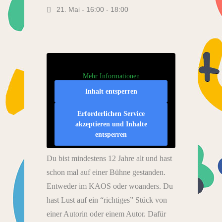
21. Mai - 16:00
-
18:00
Mehr Informationen
Inhalt entsperren
Erforderlichen Service
akzeptieren und Inhalte
entsperren
Du bist mindestens 12 Jahre alt und hast
schon mal auf einer Bühne gestanden.
Entweder im KAOS oder woanders. Du
hast Lust auf ein “richtiges” Stück von
einer Autorin oder einem Autor. Dafür