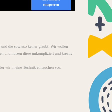
entsperren
d und die sowieso keiner glaubt! Wir wollen
n und nutzen diese unkompliziert und kreativ
der wir in eine Technik eintauchen vor.