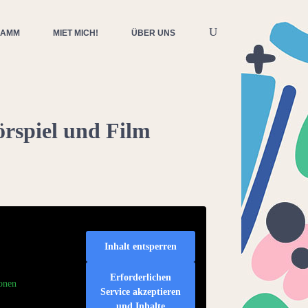
RAMM
MIET MICH!
ÜBER UNS
rspiel und Film
Inhalt entsperren
Erforderlichen
onen
Service akzeptieren
und Inhalte