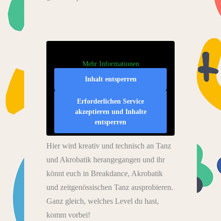
Mehr Informationen
Inhalt entsperren
Erforderlichen Service
akzeptieren und Inhalte
entsperren
Hier wird kreativ und technisch an Tanz
und Akrobatik herangegangen und ihr
könnt euch in Breakdance, Akrobatik
und zeitgenössischen Tanz ausprobieren.
Ganz gleich, welches Level du hast,
komm vorbei!