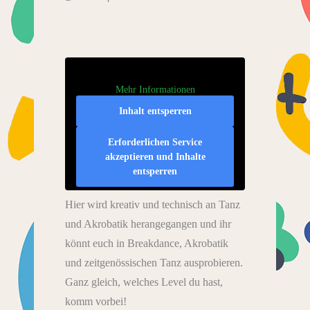
Mehr Informationen
Inhalt entsperren
Erforderlichen Service
akzeptieren und Inhalte
entsperren
Hier wird kreativ und technisch an Tanz
und Akrobatik herangegangen und ihr
könnt euch in Breakdance, Akrobatik
und zeitgenössischen Tanz ausprobieren.
Ganz gleich, welches Level du hast,
komm vorbei!