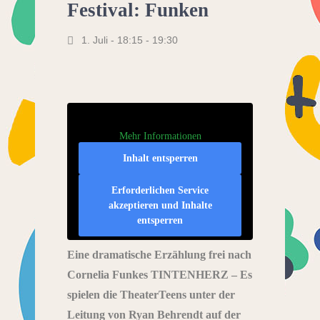
Festival: Funken
1. Juli - 18:15
-
19:30
Mehr Informationen
Inhalt entsperren
Erforderlichen Service
akzeptieren und Inhalte
entsperren
Eine dramatische Erzählung frei nach
Cornelia Funkes TINTENHERZ – Es
spielen die TheaterTeens unter der
Leitung von Ryan Behrendt auf der