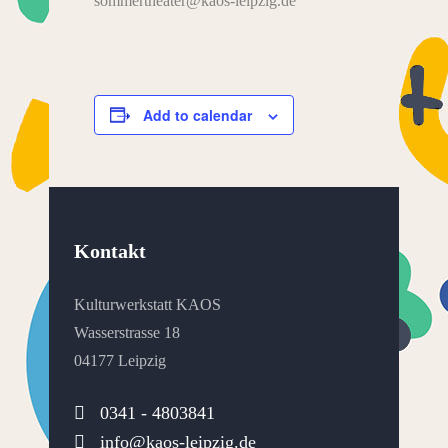
sommertheater@kaos-leipzig.de
Add to calendar
Kontakt
Kulturwerkstatt KAOS
Wasserstrasse 18
04177 Leipzig
0341 - 4803841
info@kaos-leipzig.de