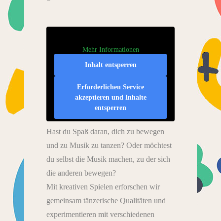
Mehr Informationen
Inhalt entsperren
Erforderlichen Service
akzeptieren und Inhalte
entsperren
Hast du Spaß daran, dich zu bewegen
und zu Musik zu tanzen? Oder möchtest
du selbst die Musik machen, zu der sich
die anderen bewegen?
Mit kreativen Spielen erforschen wir
gemeinsam tänzerische Qualitäten und
experimentieren mit verschiedenen