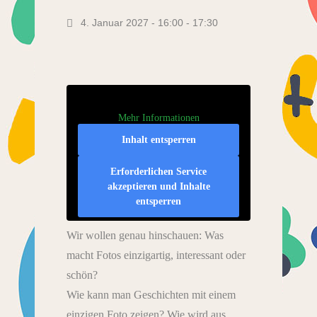
4. Januar 2027 - 16:00
-
17:30
Mehr Informationen
Inhalt entsperren
Erforderlichen Service
akzeptieren und Inhalte
entsperren
Wir wollen genau hinschauen: Was
macht Fotos einzigartig, interessant oder
schön?
Wie kann man Geschichten mit einem
einzigen Foto zeigen? Wie wird aus