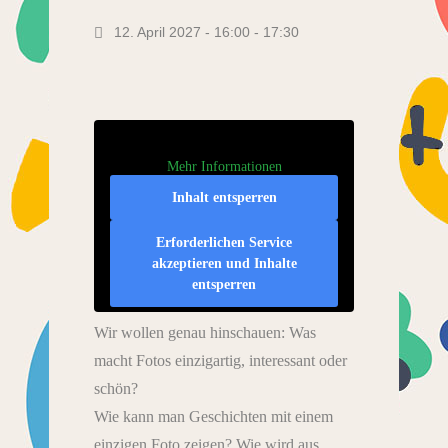
12. April 2027 - 16:00
-
17:30
Mehr Informationen
Inhalt entsperren
Erforderlichen Service
akzeptieren und Inhalte
entsperren
Wir wollen genau hinschauen: Was
macht Fotos einzigartig, interessant oder
schön?
Wie kann man Geschichten mit einem
einzigen Foto zeigen? Wie wird aus