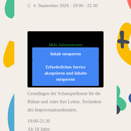
4. September 2025 - 19:00
-
21:30
Mehr Informationen
Inhalt entsperren
Erforderlichen Service
akzeptieren und Inhalte
entsperren
Grundlagen der Schauspielkunst für die
Bühne und /oder fürs Leben. Techniken
des Improvisationstheaters.
19:00-21:30
Ab 18 Jahre