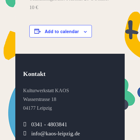
10 €
Add to calendar
Kontakt
Kulturwerkstatt KAOS
Wasserstrasse 18
04177 Leipzig
0341 - 4803841
info@kaos-leipzig.de