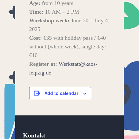
Age:
from 10 years
Time:
10 AM – 2 PM
Workshop week:
June 30 – July 4,
2025
Cost:
€35 with holiday pass / €40
without (whole week), single day:
€10
Register at:
Werkstatt@kaos-
leipzig.de
Add to calendar
Kontakt