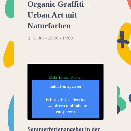
Organic Graffiti –
Urban Art mit
Naturfarben
8. Juli - 10:00
-
14:00
Mehr Informationen
Inhalt entsperren
Erforderlichen Service
akzeptieren und Inhalte
entsperren
Sommerferienangebot in der