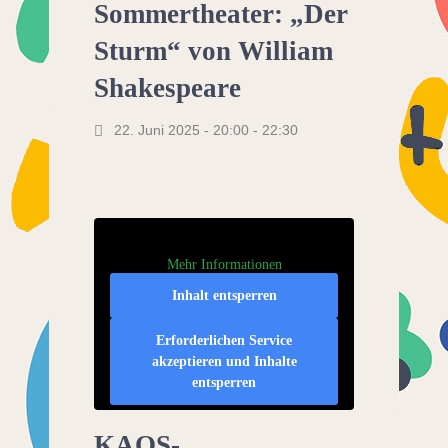
Sommertheater: „Der
Sturm“ von William
Shakespeare
22. Juni 2025 - 20:00
-
22:30
Mehr Informationen
Inhalt entsperren
Erforderlichen Service
akzeptieren und Inhalte
entsperren
KAOS-