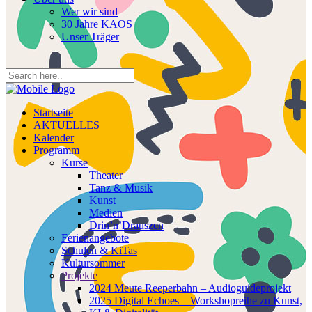
Wer wir sind
30 Jahre KAOS
Unser Träger
Startseite
AKTUELLES
Kalender
Programm
Kurse
Theater
Tanz & Musik
Kunst
Medien
Drin’n’Drauszen
Ferienangebote
Schulen & KiTas
Kultursommer
Projekte
2024 Meute Reeperbahn – Audioguideprojekt
2025 Digital Echoes – Workshopreihe zu Kunst,