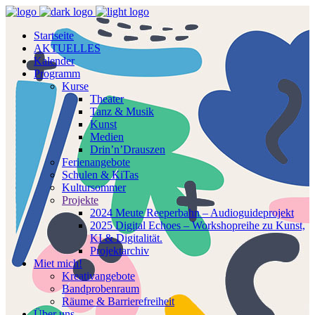
Startseite
AKTUELLES
Kalender
Programm
Kurse
Theater
Tanz & Musik
Kunst
Medien
Drin’n’Drauszen
Ferienangebote
Schulen & KiTas
Kultursommer
Projekte
2024 Meute Reeperbahn – Audioguideprojekt
2025 Digital Echoes – Workshopreihe zu Kunst,
KI & Digitalität.
Projektarchiv
Miet mich!
Kreativangebote
Bandprobenraum
Räume & Barrierefreiheit
Über uns