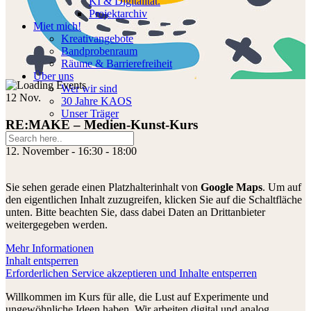
KI & Digitalität.
Projektarchiv
Miet mich!
Kreativangebote
Bandprobenraum
Räume & Barrierefreiheit
Über uns
Wer wir sind
12
Nov.
30 Jahre KAOS
Unser Träger
RE:MAKE – Medien-Kunst-Kurs
12. November - 16:30
-
18:00
Sie sehen gerade einen Platzhalterinhalt von
Google Maps
. Um auf
den eigentlichen Inhalt zuzugreifen, klicken Sie auf die Schaltfläche
unten. Bitte beachten Sie, dass dabei Daten an Drittanbieter
weitergegeben werden.
Mehr Informationen
Inhalt entsperren
Erforderlichen Service akzeptieren und Inhalte entsperren
Willkommen im Kurs für alle, die Lust auf Experimente und
ungewöhnliche Ideen haben. Wir arbeiten digital und analog,