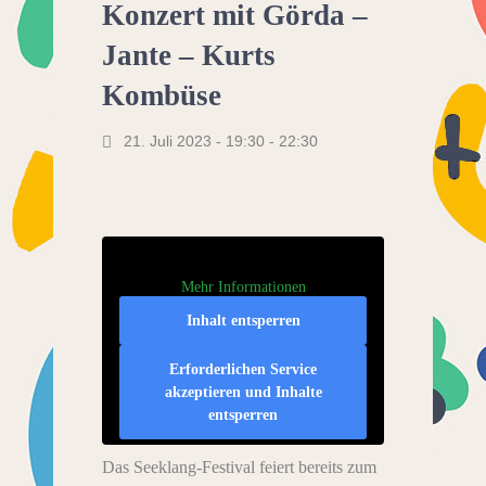
Konzert mit Görda –
Jante – Kurts
Kombüse
21. Juli 2023 - 19:30
-
22:30
Mehr Informationen
Inhalt entsperren
Erforderlichen Service
akzeptieren und Inhalte
entsperren
Das Seeklang-Festival feiert bereits zum