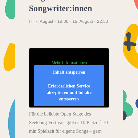
Songwriter:innen
7. August - 19:30
-
15. August - 22:30
Mehr Informationen
Inhalt entsperren
Erforderlichen Service
akzeptieren und Inhalte
entsperren
Für die beliebte Open Stage des
Seeklang-Festivals gibt es 10 Plätze à 10
min Spielzeit für eigene Songs – gern