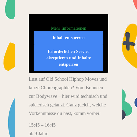
Mehr Informationen
Inhalt entsperren
Erforderlichen Service
akzeptieren und Inhalte
entsperren
Lust auf Old School Hiphop Moves und
kurze Choreographien? Vom Bouncen
zur Bodywave – hier wird technisch und
spielerisch getanzt. Ganz gleich, welche
Vorkenntnisse du hast, komm vorbei!
15:45 – 16:45
ab 9 Jahre