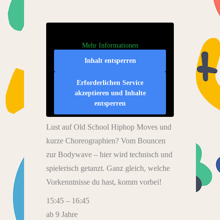
Mehr Informationen
Inhalt entsperren
Erforderlichen Service
akzeptieren und Inhalte
entsperren
Lust auf Old School Hiphop Moves und
kurze Choreographien? Vom Bouncen
zur Bodywave – hier wird technisch und
spielerisch getanzt. Ganz gleich, welche
Vorkenntnisse du hast, komm vorbei!
15:45 – 16:45
ab 9 Jahre