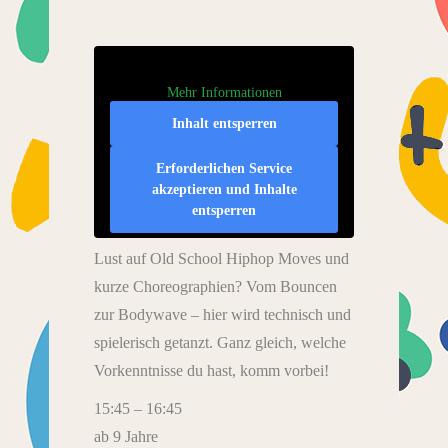
Mehr Informationen
Inhalt entsperren
Erforderlichen Service
akzeptieren und Inhalte
entsperren
Lust auf Old School Hiphop Moves und
kurze Choreographien? Vom Bouncen
zur Bodywave – hier wird technisch und
spielerisch getanzt. Ganz gleich, welche
Vorkenntnisse du hast, komm vorbei!
15:45 – 16:45
ab 9 Jahre