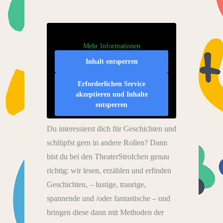
Mehr Informationen
Inhalt entsperren
Erforderlichen Service
akzeptieren und Inhalte
entsperren
Du interessierst dich für Geschichten und
schlüpfst gern in andere Rollen? Dann
bist du bei den TheaterStrolchen genau
richtig: wir lesen, erzählen und erfinden
Geschichten, – lustige, traurige,
spannende und /oder fantastische – und
bringen diese dann mit Methoden der