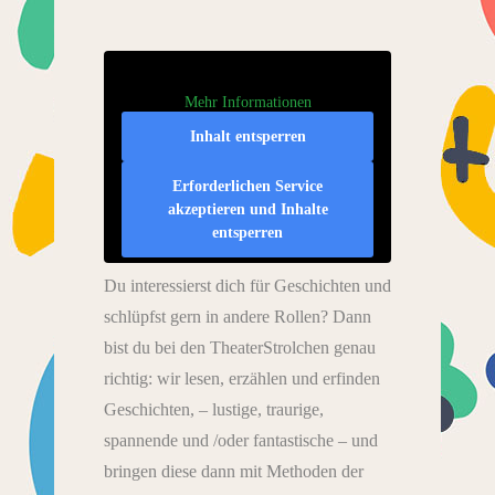
Mehr Informationen
Inhalt entsperren
Erforderlichen Service
akzeptieren und Inhalte
entsperren
Du interessierst dich für Geschichten und
schlüpfst gern in andere Rollen? Dann
bist du bei den TheaterStrolchen genau
richtig: wir lesen, erzählen und erfinden
Geschichten, – lustige, traurige,
spannende und /oder fantastische – und
bringen diese dann mit Methoden der