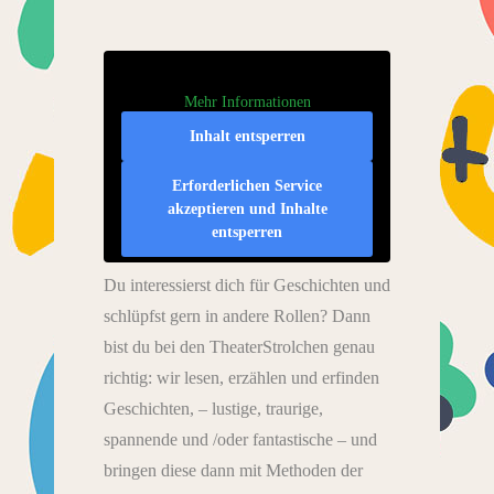
Mehr Informationen
Inhalt entsperren
Erforderlichen Service
akzeptieren und Inhalte
entsperren
Du interessierst dich für Geschichten und
schlüpfst gern in andere Rollen? Dann
bist du bei den TheaterStrolchen genau
richtig: wir lesen, erzählen und erfinden
Geschichten, – lustige, traurige,
spannende und /oder fantastische – und
bringen diese dann mit Methoden der