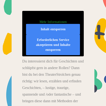
Mehr Informationen
Inhalt entsperren
Erforderlichen Service
akzeptieren und Inhalte
entsperren
Du interessierst dich für Geschichten und
schlüpfst gern in andere Rollen? Dann
bist du bei den TheaterStrolchen genau
richtig: wir lesen, erzählen und erfinden
Geschichten, – lustige, traurige,
spannende und /oder fantastische – und
bringen diese dann mit Methoden der