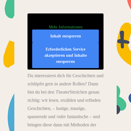
Mehr Informationen
Inhalt entsperren
Erforderlichen Service
akzeptieren und Inhalte
entsperren
Du interessierst dich für Geschichten und
schlüpfst gern in andere Rollen? Dann
bist du bei den TheaterStrolchen genau
richtig: wir lesen, erzählen und erfinden
Geschichten, – lustige, traurige,
spannende und /oder fantastische – und
bringen diese dann mit Methoden der