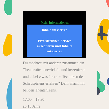
Mehr Informationen
Inhalt entsperren
Erforderlichen Service
akzeptieren und Inhalte
entsperren
Du möchtest mit anderen zusammen ein
Theaterstück entwickeln und inszenieren
und dabei etwas über die Techniken des
Schauspielens erfahren? Dann mach mit
bei den TheaterTeens.
17:00 – 18:30
ab 13 Jahre