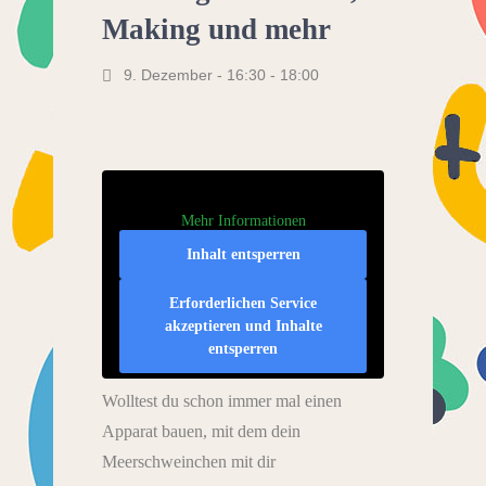
Making und mehr
9. Dezember - 16:30
-
18:00
Mehr Informationen
Inhalt entsperren
Erforderlichen Service
akzeptieren und Inhalte
entsperren
Wolltest du schon immer mal einen
Apparat bauen, mit dem dein
Meerschweinchen mit dir