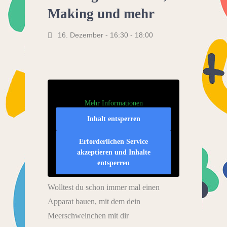
Making und mehr
16. Dezember - 16:30
-
18:00
Mehr Informationen
Inhalt entsperren
Erforderlichen Service
akzeptieren und Inhalte
entsperren
Wolltest du schon immer mal einen
Apparat bauen, mit dem dein
Meerschweinchen mit dir