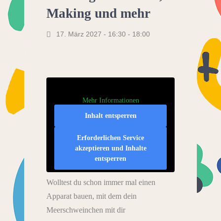
Making und mehr
17. März 2027 - 16:30
-
18:00
Mehr Informationen
Inhalt entsperren
Erforderlichen Service
akzeptieren und Inhalte
entsperren
Wolltest du schon immer mal einen
Apparat bauen, mit dem dein
Meerschweinchen mit dir