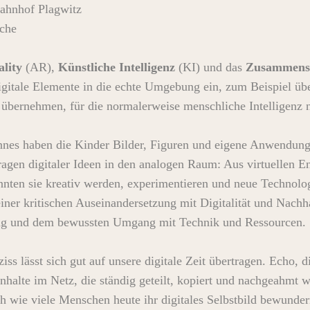
nhof Plagwitz
che
lity
(AR),
Künstliche Intelligenz
(KI) und das
Zusammenspi
digitale Elemente in die echte Umgebung ein, zum Beispiel üb
übernehmen, für die normalerweise menschliche Intelligenz n
nnes haben die Kinder Bilder, Figuren und eigene Anwendung
agen digitaler Ideen in den analogen Raum: Aus virtuellen En
nten sie kreativ werden, experimentieren und neue Technolog
einer kritischen Auseinandersetzung mit Digitalität und Nachh
ung und dem bewussten Umgang mit Technik und Ressourcen.
ss lässt sich gut auf unsere digitale Zeit übertragen. Echo, 
 Inhalte im Netz, die ständig geteilt, kopiert und nachgeahmt
ich wie viele Menschen heute ihr digitales Selbstbild bewunder