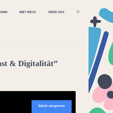
RAMM
MIET MICH!
ÜBER UNS
 & Digitalität”
Inhalt entsperren