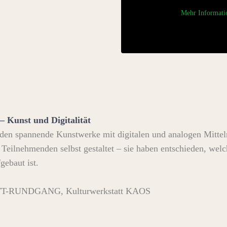
Mehr Informati
 – Kunst und Digitalität
den spannende Kunstwerke mit digitalen und analogen Mittel
Teilnehmenden selbst gestaltet – sie haben entschieden, wel
gebaut ist.
UNDGANG, Kulturwerkstatt KAOS