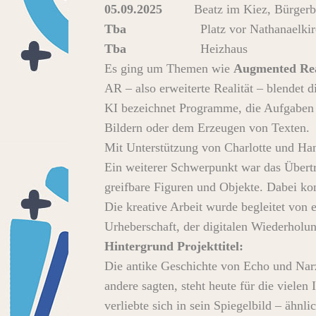
05.09.2025
Beatz im Kiez, Bürgerbah
Tba
Platz vor Nathanaelkir
Tba
Heizhaus
Es ging um Themen wie
Augmented Rea
AR – also erweiterte Realität – blendet 
KI bezeichnet Programme, die Aufgaben 
Bildern oder dem Erzeugen von Texten.
Mit Unterstützung von Charlotte und Ha
Ein weiterer Schwerpunkt war das Übertr
greifbare Figuren und Objekte. Dabei kon
Die kreative Arbeit wurde begleitet von 
Urheberschaft, der digitalen Wiederhol
Hintergrund Projekttitel:
Die antike Geschichte von Echo und Narzi
andere sagten, steht heute für die vielen
verliebte sich in sein Spiegelbild – ähnl