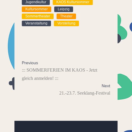
Jugendkultur
KAOS Kultursommer
Kultursommer
Leipzig
Sommertheater
Theater
Veranstaltung
Vorstellung
Previous
::: SOMMERFERIEN IM KAOS - Jetzt
gleich anmelden! :::
Next
21.-23.7. Seeklang-Festival