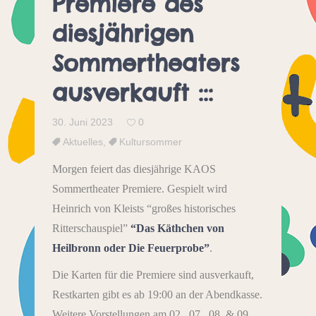
Premiere des
diesjährigen
Sommertheaters
ausverkauft :::
30. Juni 2023
0
Aktuelles
,
Kultursommer
Morgen feiert das diesjährige KAOS
Sommertheater Premiere. Gespielt wird
Heinrich von Kleists “großes historisches
Ritterschauspiel”
“Das Käthchen von
Heilbronn oder Die Feuerprobe”
.
Die Karten für die Premiere sind ausverkauft,
Restkarten gibt es ab 19:00 an der Abendkasse.
Weitere Vorstellungen am 02., 07., 08. & 09.