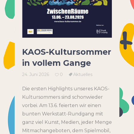
KAOS-Kultursommer
in vollem Gange
24. Juni 2026
0
Aktuelles
Die ersten Highlights unseres KAOS-
Kultursommers sind schonwieder
vorbei. Am 13.6. feierten wir einen
bunten Werkstatt-Rundgang mit
ganz viel Kunst, Medien, jeder Menge
Mitmachangeboten, dem Spielmobil,