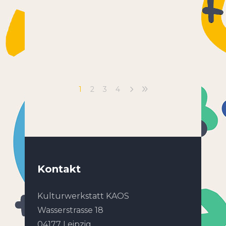
1
2
3
4
Kontakt
Kulturwerkstatt KAOS
Wasserstrasse 18
04177 Leipzig