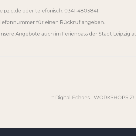
eipzig.de oder telefonisch: 0341-4803841.
 Telefonnummer für einen Rückruf angeben.
nsere Angebote auch im Ferienpass der Stadt Leipzig a
::: Digital Echoes - WORKSHOPS ZU