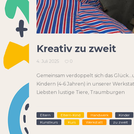
Kreativ zu zweit
4. Juli 2025
0
Gemeinsam verdoppelt sich das Glück…u
Kindern (4-6 Jahren) in unserer Werksta
Liebsten lustige Tiere, Traumburgen
Eltern
Eltern-Kind
Handwerk
Kinder
Kunstkurs
Kurs
Werkstatt
zu zweit