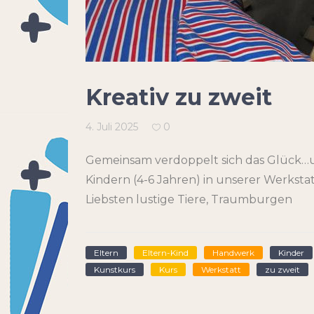
Kreativ zu zweit
4. Juli 2025
0
Gemeinsam verdoppelt sich das Glück…u
Kindern (4-6 Jahren) in unserer Werksta
Liebsten lustige Tiere, Traumburgen
Eltern
Eltern-Kind
Handwerk
Kinder
Kunstkurs
Kurs
Werkstatt
zu zweit