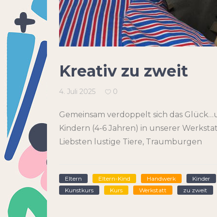
Kreativ zu zweit
4. Juli 2025
0
Gemeinsam verdoppelt sich das Glück…u
Kindern (4-6 Jahren) in unserer Werksta
Liebsten lustige Tiere, Traumburgen
Eltern
Eltern-Kind
Handwerk
Kinder
Kunstkurs
Kurs
Werkstatt
zu zweit