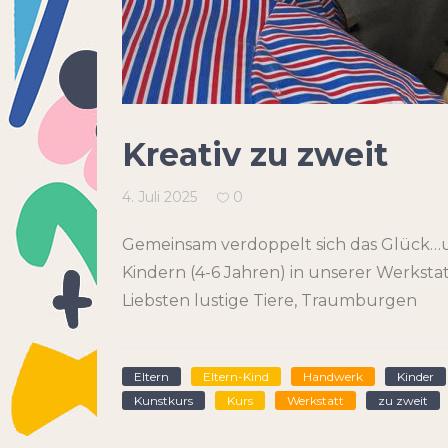
Kreativ zu zweit
4. Juli 2025
0
Gemeinsam verdoppelt sich das Glück…u
Kindern (4-6 Jahren) in unserer Werksta
Liebsten lustige Tiere, Traumburgen
Eltern
Eltern-Kind
Handwerk
Kinder
Kunstkurs
Kurs
Werkstatt
zu zweit