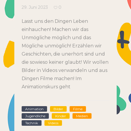
29. Juni 2023
0
Lasst uns den Dingen Leben
einhauchen! Machen wir das
Unmögliche möglich und das
Mögliche unmöglich! Erzählen wir
Geschichten, die unerhört sind und
die sowieso keiner glaubt! Wir wollen
Bilder in Videos verwandeln und aus
Dingen Filme machen! Im
Animationskurs geht
Animation
Bilder
Filme
Jugendliche
Kinder
Medien
Technik
Videos