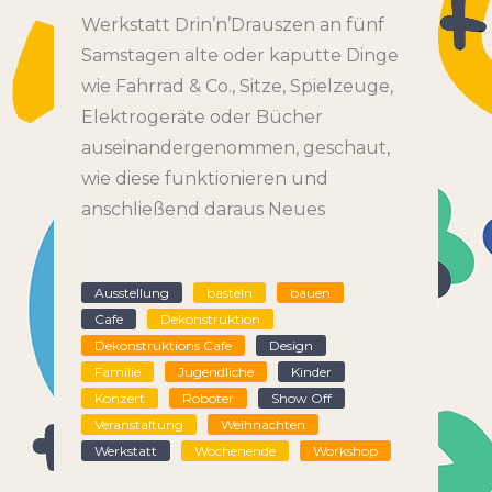
Werkstatt Drin’n’Drauszen an fünf
Samstagen alte oder kaputte Dinge
wie Fahrrad & Co., Sitze, Spielzeuge,
Elektrogeräte oder Bücher
auseinandergenommen, geschaut,
wie diese funktionieren und
anschließend daraus Neues
Ausstellung
basteln
bauen
Cafe
Dekonstruktion
Dekonstruktions Cafe
Design
Familie
Jugendliche
Kinder
Konzert
Roboter
Show Off
Veranstaltung
Weihnachten
Werkstatt
Wochenende
Workshop