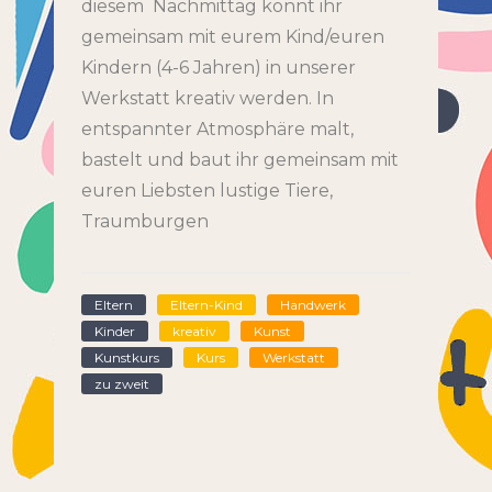
diesem Nachmittag könnt ihr
gemeinsam mit eurem Kind/euren
Kindern (4-6 Jahren) in unserer
Werkstatt kreativ werden. In
entspannter Atmosphäre malt,
bastelt und baut ihr gemeinsam mit
euren Liebsten lustige Tiere,
Traumburgen
Eltern
Eltern-Kind
Handwerk
Kinder
kreativ
Kunst
Kunstkurs
Kurs
Werkstatt
zu zweit