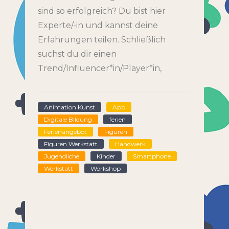
sind so erfolgreich? Du bist hier
Experte/-in und kannst deine
Erfahrungen teilen. Schließlich
suchst du dir einen
Trend/Influencer*in/Player*in,
Animation Kunst
App
Digitale Bildung
ferien
Ferienangebot
Figuren
Figuren Werkstatt
Handwerk
Jugendliche
Kinder
Smartphone
Werkstatt
Workshop