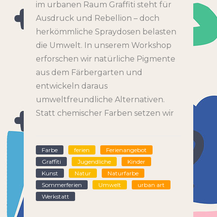
im urbanen Raum Graffiti steht für
Ausdruck und Rebellion – doch
herkömmliche Spraydosen belasten
die Umwelt. In unserem Workshop
erforschen wir natürliche Pigmente
aus dem Färbergarten und
entwickeln daraus
umweltfreundliche Alternativen.
Statt chemischer Farben setzen wir
Farbe
ferien
Ferienangebot
Graffiti
Jugendliche
Kinder
Kunst
Natur
Naturfarbe
Sommerferien
Umwelt
urban art
Werkstatt