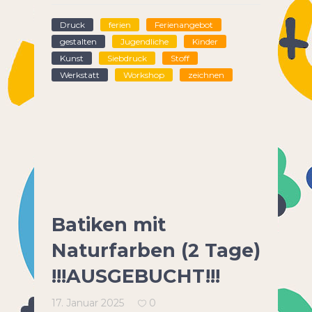
Druck
ferien
Ferienangebot
gestalten
Jugendliche
Kinder
Kunst
Siebdruck
Stoff
Werkstatt
Workshop
zeichnen
Batiken mit
Naturfarben (2 Tage)
!!!AUSGEBUCHT!!!
17. Januar 2025
0