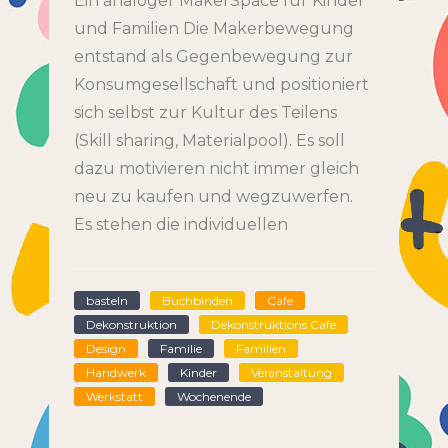
Ein analoger MakerSpace für Kinder
und Familien Die Makerbewegung
entstand als Gegenbewegung zur
Konsumgesellschaft und positioniert
sich selbst zur Kultur des Teilens
(Skill sharing, Materialpool). Es soll
dazu motivieren nicht immer gleich
neu zu kaufen und wegzuwerfen.
Es stehen die individuellen
basteln
Buchbinden
Cafe
Dekonstruktion
Dekonstruktions Cafe
Design
Familie
Familien
Handwerk
Kinder
Veranstaltung
Werkstatt
Wochenende