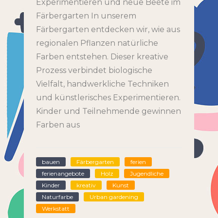
Experimentieren und neue Beete im
Färbergarten In unserem
Färbergarten entdecken wir, wie aus
regionalen Pflanzen natürliche
Farben entstehen. Dieser kreative
Prozess verbindet biologische
Vielfalt, handwerkliche Techniken
und künstlerisches Experimentieren.
Kinder und Teilnehmende gewinnen
Farben aus
bauen
Färbergarten
ferien
ferienangebote
Holz
Jugendliche
Kinder
kreativ
Kunst
Naturfarbe
Urban gardening
Werkstatt