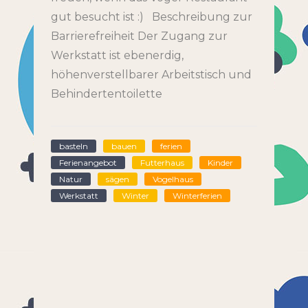
gut besucht ist :) Beschreibung zur
Barrierefreiheit Der Zugang zur
Werkstatt ist ebenerdig,
höhenverstellbarer Arbeitstisch und
Behindertentoilette
basteln
bauen
ferien
Ferienangebot
Futterhaus
Kinder
Natur
sägen
Vogelhaus
Werkstatt
Winter
Winterferien