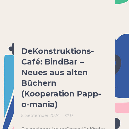
DeKonstruktions-
Café: BindBar –
Neues aus alten
Büchern
(Kooperation Papp-
o-mania)
5. September 2024
0