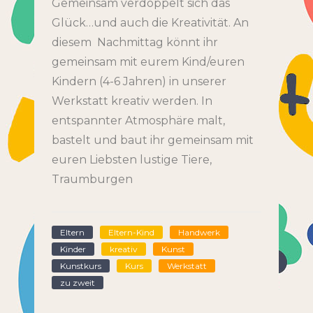
Gemeinsam verdoppelt sich das
Glück…und auch die Kreativität. An
diesem Nachmittag könnt ihr
gemeinsam mit eurem Kind/euren
Kindern (4-6 Jahren) in unserer
Werkstatt kreativ werden. In
entspannter Atmosphäre malt,
bastelt und baut ihr gemeinsam mit
euren Liebsten lustige Tiere,
Traumburgen
Eltern
Eltern-Kind
Handwerk
Kinder
kreativ
Kunst
Kunstkurs
Kurs
Werkstatt
zu zweit