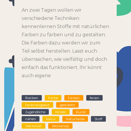
An zwei Tagen wollen wir
verschiedene Techniken
kennenlernen Stoffe mit natürlichen
Farben zu färben und zu gestalten.
Die Farben dazu werden wir zum
Teil selbst herstellen. Lasst euch
überraschen, wie vielfältig und doch
einfach das funktioniert. Ihr könnt
auch eigene
Batiken
Farbe
Färben
ferien
Ferienangebot
gestalten
Jugendliche
Kinder
Kunst
nähen
Natur
Naturfarbe
Stoff
Werkstatt
Workshop