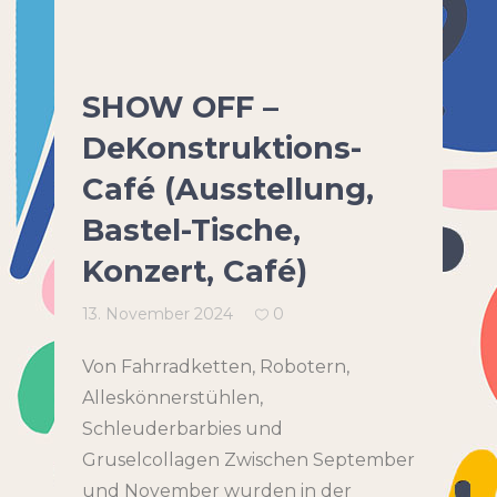
SHOW OFF –
DeKonstruktions-
Café (Ausstellung,
Bastel-Tische,
Konzert, Café)
13. November 2024
0
Von Fahrradketten, Robotern,
Alleskönnerstühlen,
Schleuderbarbies und
Gruselcollagen Zwischen September
und November wurden in der