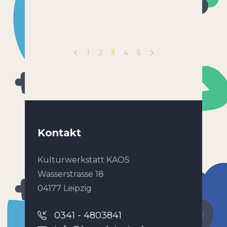
1
2
3
4
5
Kontakt
Kulturwerkstatt KAOS
Wasserstrasse 18
04177 Leipzig
0341 - 4803841