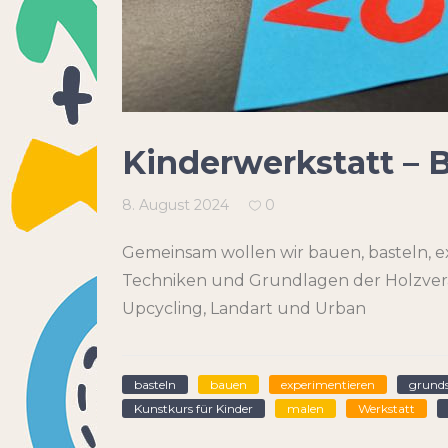
Kinderwerkstatt – 
8. August 2024
0
Gemeinsam wollen wir bauen, basteln, ex
Techniken und Grundlagen der Holzverar
Upcycling, Landart und Urban
basteln
bauen
experimentieren
grund
Kunstkurs für Kinder
malen
Werkstatt